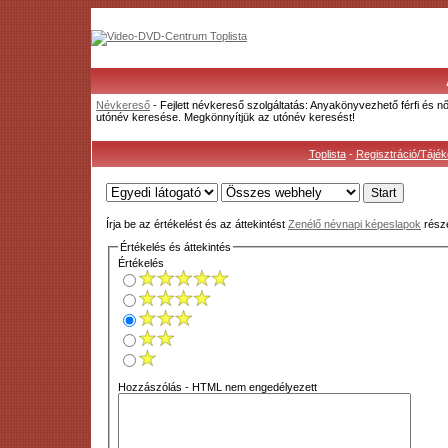
Névkereső
- Fejlett névkereső szolgáltatás: Anyakönyvezhető férfi és n
utónév keresése. Megkönnyítjük az utónév keresést!
Toplista
-
Regisztráció/Tájék
Írja be az értékelést és az áttekintést
Zenélő névnapi képeslapok
részé
Értékelés és áttekintés
Értékelés
Hozzászólás - HTML nem engedélyezett