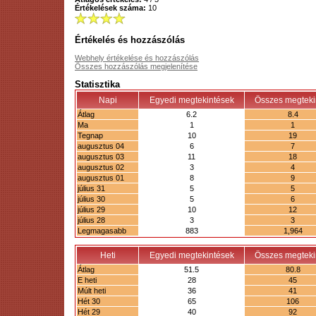
Értékelések száma:
10
Értékelés és hozzászólás
Webhely értékelése és hozzászólás
Összes hozzászólás megjelenítése
Statisztika
Napi
Egyedi megtekintések
Összes megteki
Átlag
6.2
8.4
Ma
1
1
Tegnap
10
19
augusztus 04
6
7
augusztus 03
11
18
augusztus 02
3
4
augusztus 01
8
9
július 31
5
5
július 30
5
6
július 29
10
12
július 28
3
3
Legmagasabb
883
1,964
Heti
Egyedi megtekintések
Összes megteki
Átlag
51.5
80.8
E heti
28
45
Múlt heti
36
41
Hét 30
65
106
Hét 29
40
92