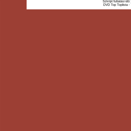
Szkript futtatási id
DVD Top Toplista 