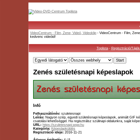
VideoCentrum - Film, Zene, Videó, Videoklip
- VideoCentrum - Film, Zene,
kedvenc videóid!
Toplista
-
Regisztráció/Tájék
Zenés születésnapi képeslapok
Infó
Felhasználónév:
szuletesnapi
Leírás:
Nagyon szép, egyedi születésnapi képeslapok, animált GIF kép
csatolási lehetőséggel. Ha regisztrálsz szülinapi oldalunkra, saját képe
URL:
https://szuletesnapi.wqw.hu
Kategória:
Képeslapküldés
Regisztráció ideje:
2016-11-21
Átlagos értékelés:
4 / 5