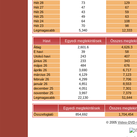
Hét 28
73
129
Hét 27
47
67
Hét 26
43
59
Hét 25
49
63
Hét 24
64
108
Hét 23
70
98
Legmagasabb
5,340
12,333
Havi
Egyedi megtekintések
Összes megteki
Átlag
2,601.6
4,626.3
E havi
39
58
Utolsó havi
243
407
június 26
233
343
május 26
484
676
április 26
3,690
6,717
március 26
4,129
7,123
február 26
4,299
7,706
január 26
4,851
8,553
december 25
4,051
7,301
november 25
3,997
7,379
Legmagasabb
22,130
51,644
Egyedi megtekintések
Összes megtekin
Összefoglaló
854,692
1,704,454
© 2005
Video-DVD-